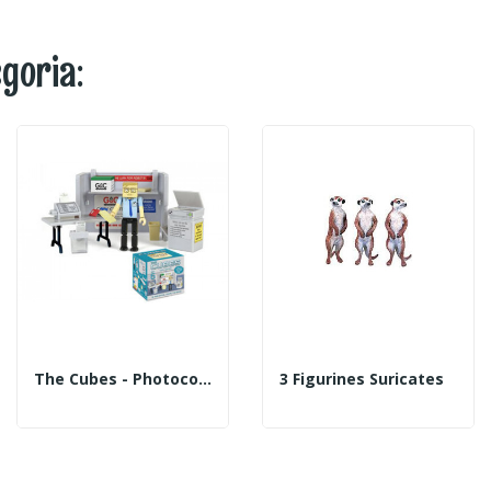
egoria:
The Cubes - Photocopieuse
3 Figurines Suricates