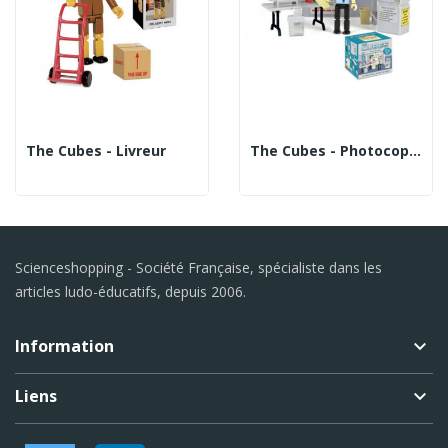
The Cubes - Livreur
The Cubes - Photocopieuse
Scienceshopping - Société Française, spécialiste dans les
articles ludo-éducatifs, depuis 2006.
Information
keyboard_arrow_down
Liens
keyboard_arrow_down