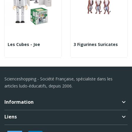
Les Cubes - Joe
3 Figurines Suricates
Scienceshopping - Société Française, spécialiste dans les
articles ludo-éducatifs, depuis 2006.
Information
keyboard_arrow_down
Liens
keyboard_arrow_down