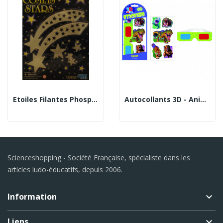
Etoiles Filantes Phosphorescentes
Autocollants 3D - Animaux Sauvages
Scienceshopping - Société Française, spécialiste dans les
articles ludo-éducatifs, depuis 2006.
Information
keyboard_arrow_down
Liens
keyboard_arrow_down