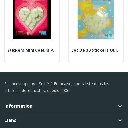
Stickers Mini Coeurs Phosphorescents
Lot De 30 Stickers Oursons
Scienceshopping - Société Française, spécialiste dans les
articles ludo-éducatifs, depuis 2006.
Information
keyboard_arrow_down
Liens
keyboard_arrow_down