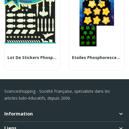
Lot De Stickers Phosphorescents - Thème Engins...
Etoiles Phosphorescentes En Relief
Scienceshopping - Société Française, spécialiste dans les
articles ludo-éducatifs, depuis 2006.
Information
keyboard_arrow_down
Liens
keyboard_arrow_down