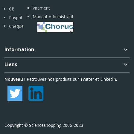
Virement
CB
Mandat Administratif
Paypal
Chèque
Information
keyboard_arrow_down
Liens
keyboard_arrow_down
Nouveau !
Retrouvez nos produits sur Twitter et Linkedin.
Copyright © Scienceshopping 2006-2023