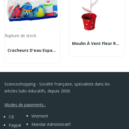
Rupture de stock
Moulin À Vent Fleur Rouge À Pois
Cracheurs D'eau Espace
Scienceshopping - Société Française, spécialiste dans les
articles ludo-éducatifs, depuis 2006.
Modes de paiements :
Virement
CB
Mandat Administratif
Paypal