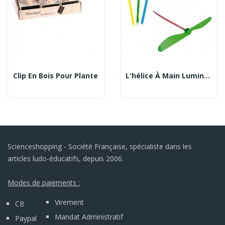
Clip En Bois Pour Plante
L'hélice À Main Lumineuse (avec 4 Bâtons)
Scienceshopping - Société Française, spécialiste dans les
articles ludo-éducatifs, depuis 2006.
Modes de paiements :
Virement
CB
Mandat Administratif
Paypal