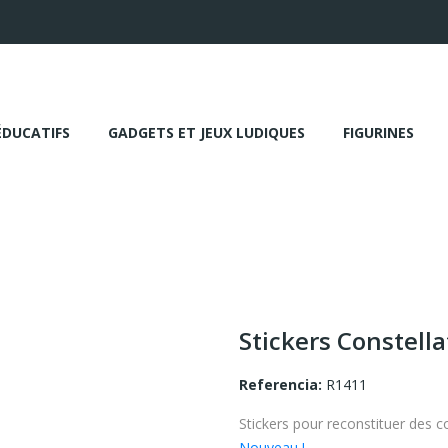
ÉDUCATIFS
GADGETS ET JEUX LUDIQUES
FIGURINES
Stickers Constella
Referencia:
R1411
Stickers pour reconstituer des con
Nouveau !