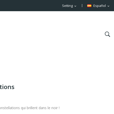
Setting
Español
expand_more
expand_more
tions
stellations qui brillent dans le noir !