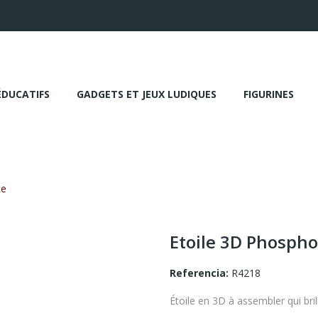
ÉDUCATIFS
GADGETS ET JEUX LUDIQUES
FIGURINES
te
Etoile 3D Phosph
Referencia:
R4218
Étoile en 3D à assembler qui bril