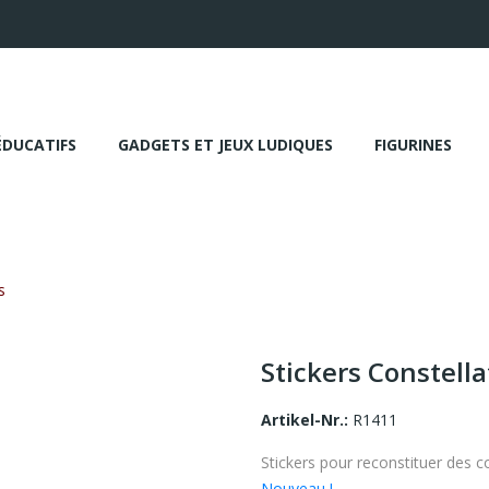
ÉDUCATIFS
GADGETS ET JEUX LUDIQUES
FIGURINES
s
Stickers Constella
Artikel-Nr.:
R1411
Stickers pour reconstituer des con
Nouveau !