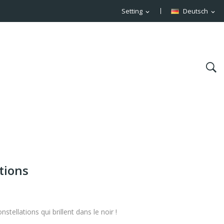
Setting
Deutsch
expand_more
expand_more
tions
stellations qui brillent dans le noir !