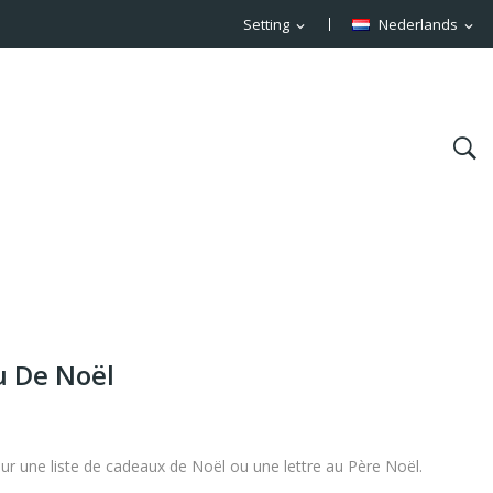
Setting
Nederlands
expand_more
expand_more
u De Noël
pour une liste de cadeaux de Noël ou une lettre au Père Noël.