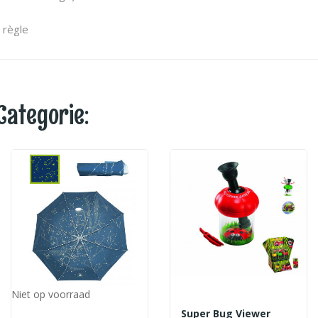
 règle
Categorie:
Niet op voorraad
Super Bug Viewer