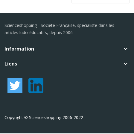
Scienceshopping - Société Française, spécialiste dans les
articles ludo-éducatifs, depuis 2006.
Information
keyboard_arrow_down
Liens
keyboard_arrow_down
Copyright © Scienceshopping 2006-2022