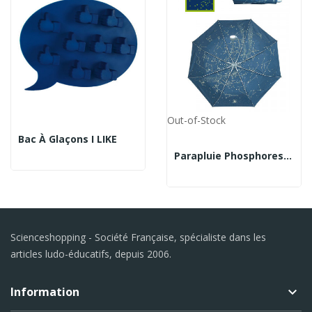
Out-of-Stock
Bac À Glaçons I LIKE
Parapluie Phosphorescent
Scienceshopping - Société Française, spécialiste dans les
articles ludo-éducatifs, depuis 2006.
Information
keyboard_arrow_down