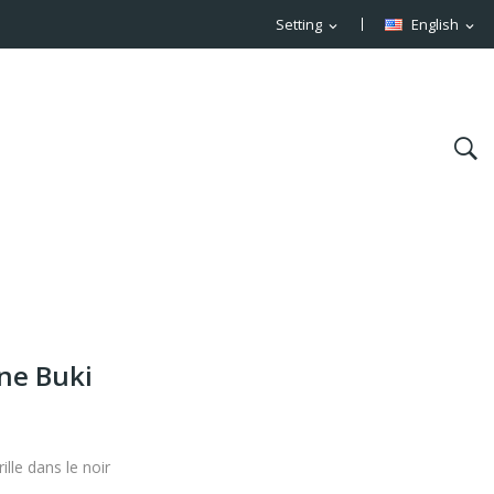
Setting
English
expand_more
expand_more
ne Buki
lle dans le noir